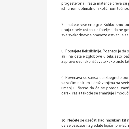
progesterona i rasta materice creva su
ishranom optimalnom količinom tečnosti 
7. Imaćete više energije. Koliko smo p
obuju cipele, ustanu iz fotelje a da ne 
sve svakodnevne obaveze ostvaruje sa
8. Postajete fleksibilnije. Poznato je da
ali i na ostale zglobove u telu, zato p
zapravo ovo iskorišćavate kako biste lak
9. Povećava se šansa da izbegnete por
sa većim rizikom. Istraživanjima na sv
umanjuju šanse da će se porođaj završ
carski rez a takođe se smanjuje i moguć
10. Nećete se osećati kao nasukani ki
da se osećate i izgledate lepše i privla