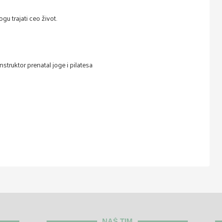
u trajati ceo život.
nstruktor prenatal joge i pilatesa
NAŠ TIM