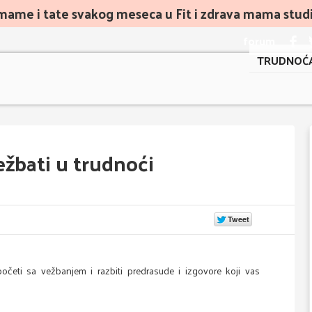
mame i tate svakog meseca u Fit i zdrava mama studiu
forum
TRUDNOĆ
ežbati u trudnoći
očeti sa vežbanjem i razbiti predrasude i izgovore koji vas