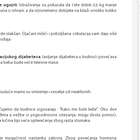
 ugojiti
. Istraživanja su pokazala da ćete dobiti 3,5 kg manje
na o ishrani, a da istovremeno dobijete na kilaži onoliko koliko
 olakšan. Ojačani mišići i poboljšana cirkulacija vam daju više
rođaja.
acijskog dijabetesa
. Javljanje dijabetesa u trudnoći povećava
da beba bude veće telesne mase.
 buduće mame su smirenije i veselije od neaktivnih.
 čujemo da trudnice izgovaraju : "Kako me bole leđa!". Oko dve
 leđima a vežbe iz yoge,odnosno istezanja, mogu dosta pomoći,
a kičma trpi veće opterećenje zbog rasta stomaka.
je mogućnost nastanka zatvora. Zbog povećanja hormona