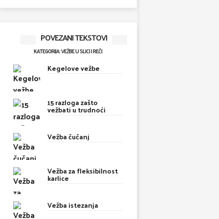
POVEZANI TEKSTOVI
KATEGORIJA: VEŽBE U SLICI I REČI
Kegelove vežbe
15 razloga zašto
vežbati u trudnoći
Vežba čučanj
Vežba za fleksibilnost
karlice
Vežba istezanja