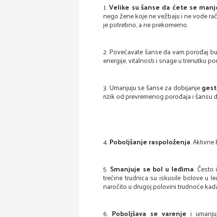
1.
Velike su šanse da ćete se manje
nego žene koje ne vežbaju i ne vode raču
je potrebno, a ne prekomerno.
2. Povećavate šanse da vam porođaj bude
energije, vitalnosti i snage u trenutku po
3. Umanjuju se šanse za dobijanje
gest
rizik od prevremenog porođaja i šansu 
4.
Poboljšanje raspoloženja
. Aktivne
5.
Smanjuje se bol u leđima
. Često
trećine trudnica su iskusile bolove u
naročito u drugoj polovini trudnoće kad
6.
Poboljšava se varenje
i umanju