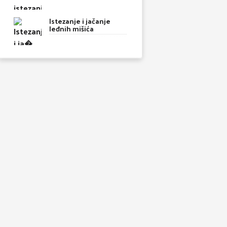
Istezanje i jačanje
leđnih mišića