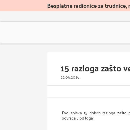
Besplatne radionice za trudnice, 
15 razloga zašto v
22.06.2016.
Evo spiska 15 dobrih razloga zašto p
odvraćaju od toga: