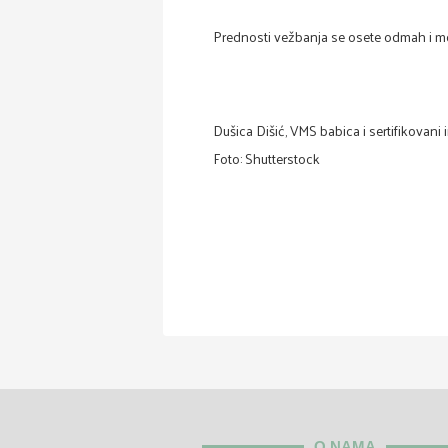
Prednosti vežbanja se osete odmah i mog
Dušica Dišić, VMS babica i sertifikovani i
Foto: Shutterstock
O NAMA