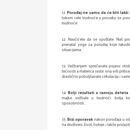
11.
Porođaj ne samo da će biti lakši v
tokom cele trudnoće u proseku se porađ
trudnoće.
12. Naučićete da se opuštate. Naš pro
prenatal yoge za porođaj koje takođe
situacijama.
13. Vežbanjem sprečavate pojavu oto
tečnosti a materica raste, ona vrši prit
drastično poboljšavate cirkulaciju i sam
14.
Bolji rezultati u razvoju deteta
majke vežbale u trudnoći: bolja konce
sposobnosti...
15.
Brzi oporavak
nakon porođaja u odn
na društveni život, hobije, i lakše prolaz