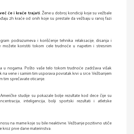
eć će i kraće trajati
. Žene u dobroj kondiciji koje su vežbale
aju 2h kraće od onih koje su prestale da vežbaju u ranoj fazi
gram podrazumeva i korišćenje tehnika relaksacije, disanja i
 možete koristiti tokom cele trudnoće u napetim i stresnim
ka u nogama. Pošto vaše telo tokom trudnoće zadržava višak
isak na vene i samim tim usporava povratak krvi u srce. Vežbanjem
im tim sprečavate oticanje.
. Američke studije su pokazale bolje rezultate kod dece čije su
ntracija, inteligencija, bolji sportski rezultati i atletske
osu na mame koje su bile neaktivne. Vežbanje pozitivno utiče
ite kroz prve dane materinstva.