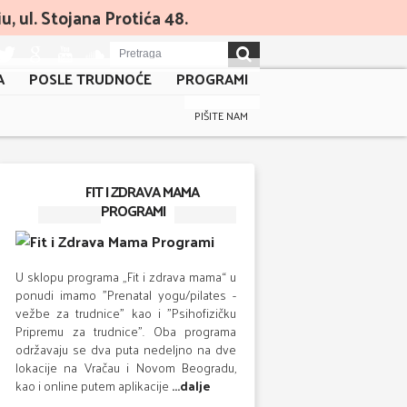
, ul. Stojana Protića 48.
A
POSLE TRUDNOĆE
PROGRAMI
PIŠITE NAM
FIT I ZDRAVA MAMA
PROGRAMI
U sklopu programa „Fit i zdrava mama“ u
ponudi imamo "Prenatal yogu/pilates -
vežbe za trudnice" kao i "Psihofizičku
Pripremu za trudnice". Oba programa
održavaju se dva puta nedeljno na dve
lokacije na Vračau i Novom Beogradu,
kao i online putem aplikacije
...dalje