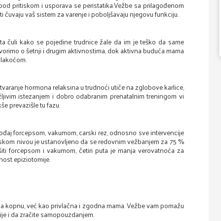
 pod pritiskom i usporava se peristatika.Vežbe sa prilagođenom
čuvaju vaš sistem za varenje i poboljšavaju njegovu funkciju.
uta čuli kako se pojedine trudnice žale da im je teško da same
govorimo o šetnji i drugim aktivnostima, dok aktivna buduća mama
 lakoćom.
 stvaranje hormona relaksina u trudnoći utiče na zglobove karlice,
ažljivim istezanjem i dobro odabranim prenatalnim treningom vi
še prevazišle tu fazu.
ođaj forcepsom, vakumom, carski rez, odnosno sve intervencije
etskom nivou je ustanovljeno da se redovnim vežbanjem za 75 %
iti forcepsom i vakumom, četiri puta je manja verovatnoća za
nost epiziotomije.
t na kopnu, već kao privlačna i zgodna mama. Vežbe vam pomažu
čnije i da zračite samopouzdanjem.