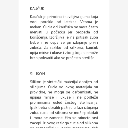
KAUČUK
Kaučuk je prirodna i savitljiva guma koja
vodi poreklo od lateksa. Veoma je
mekan. Cucla od kaučuka se mora često
menjati u početku jer propada od
korišćenja. Izdržljiva je na pritisak zuba
bebe i ne cepa se pri izbijanju prvih
zubića. Za razliku od silikona, kaučuk
upija mirise i ukuse i zbog toga se može
brzo pokvariti ako se prečesto steriliše.
SILIKON
Silikon je sintetički materijal dobijen od
silicijuma. Cucle od ovog materijala su
providne, ne mogu se deformisati, ne
upijaju mirise i ukuse i ne podležu
promenama usled čestog sterilisanja.
Ipak treba obratiti pažnju u fazi izbijanja
zuba: cucla od silikona se može pokidati
i mora se zameniti čim se primete prvi
zacepi. Iz ovog razloga cucle od silikona
se preporučuju u prvim mesecima dok