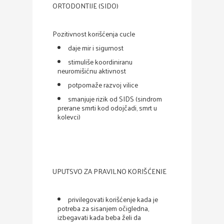
ORTODONTIJE (SIDO)
Pozitivnost korišćenja cucle
daje mir i sigurnost
stimuliše koordiniranu
neuromišićnu aktivnost
potpomaže razvoj vilice
smanjuje rizik od SIDS (sindrom
prerane smrti kod odojčadi, smrt u
kolevci)
UPUTSVO ZA PRAVILNO KORIŠĆENJE
privilegovati korišćenje kada je
potreba za sisanjem očigledna,
izbegavati kada beba želi da