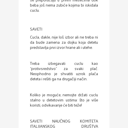
beba još nema zubiće kojima bi iskidala
cuclu.
SAVETI
Cucla, dakle, nije loš izbor ali ne treba ni
da bude zamena za dojku koja detetu
predstavlja prvi izvor hrane ali i utehe.
Treba izbegavati cuclu kao
“protivsredstvo” za svaki plač.
Neophodno je shvatiti uzrok plača
deteta i rešiti ga na drugačiji način.
Koliko je moguće, nemojte držati cuclu
stalno u detetovim ustima: što je više
koristi, odvikavanje će biti teže!
SAVETI NAUČNOG KOMITETA
ITALIJANSKOG DRUŠTVA