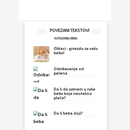
POVEZANI TEKSTOVI
KATEGORIJA: BEBA
Oblaci - gnezdo za vašu
bebu!
Odvikavanje od
pelena
Da li da uzmem u ruke
bebu koja neutešno
plače?
Da li beba doji?