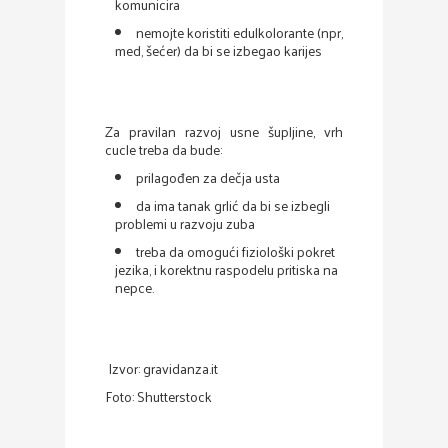
komunicira
nemojte koristiti edulkolorante (npr,
med, šećer) da bi se izbegao karijes
Za pravilan razvoj usne šupljine, vrh
cucle treba da bude:
prilagođen za dečja usta
da ima tanak grlić da bi se izbegli
problemi u razvoju zuba
treba da omogući fiziološki pokret
jezika, i korektnu raspodelu pritiska na
nepce.
Izvor: gravidanza.it
Foto: Shutterstock