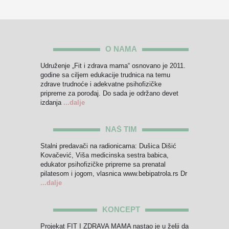
O NAMA
Udruženje „Fit i zdrava mama“ osnovano je 2011.
godine sa ciljem edukacije trudnica na temu
zdrave trudnoće i adekvatne psihofizičke
pripreme za porođaj. Do sada je održano devet
izdanja
...dalje
NAŠ TIM
Stalni predavači na radionicama: Dušica Dišić
Kovačević, Viša medicinska sestra babica,
edukator psihofizičke pripreme sa prenatal
pilatesom i jogom, vlasnica www.bebipatrola.rs Dr
...dalje
KONCEPT
Projekat FIT I ZDRAVA MAMA nastao je u želji da