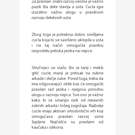
Za pravilan oralni razvoj veoma je važno
paziti šta dete stavlja u usta. Cucla igra
izuzetno važnu ulogu u pravilnom
razvoju detetovih usta.
Zbog toga je potrebna dobro smišljena
cucla koja bi se savršeno uklopila u usta
i na taj način omogućila pravilnu
raspodelu pritiska jezika na nepce.
Stručnjaci se slažu: što je tanji i mekši
grlić cucle, manji je pritisak na zubne
arkade i dečje zube. Pored toga, treba da
ima odgovarajući oblik koji će omogućiti
pravilan rad jezika i njegovu prirodnu
ulogu u razvoju nepca. Sve ovo je važno
kako bi se smanjio rizik od neravnih
zubnih arkada i lošeg zagrižaja. Najbolje
cucle imaju aktivan ortodontični vrh koji
omogućava pravilan razvoj usne
šupljine. Najčešće su pravljeni od
kaučuka i silikona.