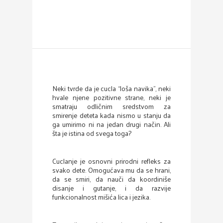
Neki tvrde da je cucla “loša navika”, neki
hvale njene pozitivne strane, neki je
smatraju odličnim sredstvom za
smirenje deteta kada nismo u stanju da
ga umirimo ni na jedan drugi način. Ali
šta je istina od svega toga?
Cuclanje je osnovni prirodni refleks za
svako dete. Omogućava mu da se hrani,
da se smiri, da nauči da koordiniše
disanje i gutanje, i da razvije
funkcionalnost mišića lica i jezika.