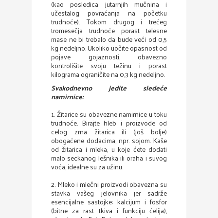
(kao posledica jutarnjih mučnina i
učestalog povraćanja na početku
trudnoće). Tokom drugog i trećeg
tromesečja trudnoće porast telesne
mase ne bi trebalo da bude veći od 0,5
kg nedeljno. Ukoliko uočite opasnost od
pojave gojaznosti, obavezno
kontrolišite svoju težinu i porast
kilograma ograničite na 0,3 kg nedeljno.
Svakodnevno jedite sledeće
namirnice:
1. Žitarice su obavezne namirnice u toku
trudnoće. Birajte hleb i proizvode od
celog zrna žitarica ili (još bolje)
obogaćene dodacima, npr. sojom. Kaše
od žitarica i mleka, u koje ćete dodati
malo seckanog lešnika ili oraha i suvog
voća, idealne su za užinu.
2. Mleko i mlečni proizvodi obavezna su
stavka vašeg jelovnika jer sadrže
esencijalne sastojke: kalcijum i fosfor
(bitne za rast tkiva i funkciju ćelija),