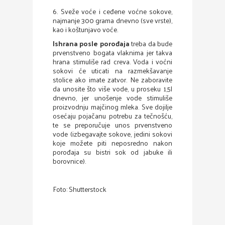
6. Sveže voće i ceđene voćne sokove,
najmanje 300 grama dnevno (sve vrste),
kao i koštunjavo voće.
Ishrana posle porođaja
treba da bude
prvenstveno bogata vlaknima jer takva
hrana stimuliše rad creva. Voda i voćni
sokovi će uticati na razmekšavanje
stolice ako imate zatvor. Ne zaboravite
da unosite što više vode, u proseku 1,5l
dnevno, jer unošenje vode stimuliše
proizvodnju majčinog mleka. Sve dojilje
osećaju pojačanu potrebu za tečnošću,
te se preporučuje unos prvenstveno
vode (izbegavajte sokove, jedini sokovi
koje možete piti neposredno nakon
porođaja su bistri sok od jabuke ili
borovnice).
Foto: Shutterstock