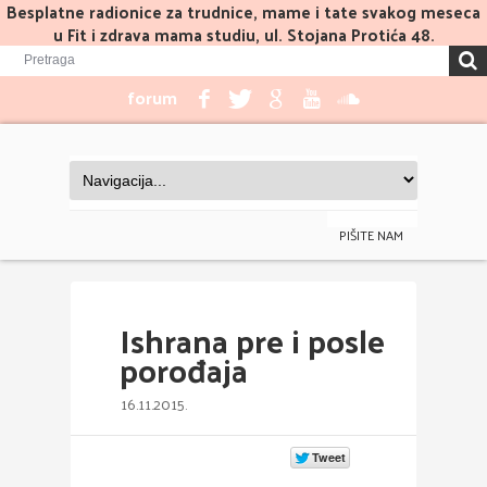
Besplatne radionice za trudnice, mame i tate svakog meseca
u Fit i zdrava mama studiu, ul. Stojana Protića 48.
forum
PIŠITE NAM
Ishrana pre i posle
porođaja
16.11.2015.