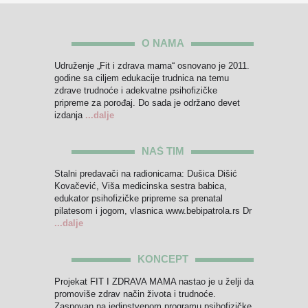
O NAMA
Udruženje „Fit i zdrava mama“ osnovano je 2011.
godine sa ciljem edukacije trudnica na temu
zdrave trudnoće i adekvatne psihofizičke
pripreme za porođaj. Do sada je održano devet
izdanja
...dalje
NAŠ TIM
Stalni predavači na radionicama: Dušica Dišić
Kovačević, Viša medicinska sestra babica,
edukator psihofizičke pripreme sa prenatal
pilatesom i jogom, vlasnica www.bebipatrola.rs Dr
...dalje
KONCEPT
Projekat FIT I ZDRAVA MAMA nastao je u želji da
promoviše zdrav način života i trudnoće.
Zasnovan na jedinstvenom programu psihofizičke