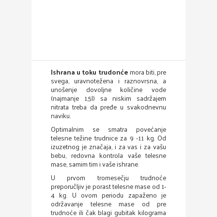
Ishrana u toku trudonće
mora biti, pre
svega, uravnotežena i raznovrsna, a
unošenje dovoljne količine vode
(najmanje 1,5l) sa niskim sadržajem
nitrata treba da pređe u svakodnevnu
naviku.
Optimalnim se smatra povećanje
telesne težine trudnice za 9 -11 kg. Od
izuzetnog je značaja, i za vas i za vašu
bebu, redovna kontrola vaše telesne
mase, samim tim i vaše ishrane.
U prvom tromesečju trudnoće
preporučljiv je porast telesne mase od 1-
4 kg. U ovom periodu zapaženo je
održavanje telesne mase od pre
trudnoće ili čak blagi gubitak kilograma