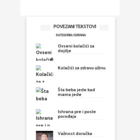
POVEZANI TEKSTOVI
KATEGORIJA: ISHRANA
Ovseni kolačići za
dojilje
Kolačići za zdravu užinu
Šta beba jede kad
mama jede
Ishrana pre i posle
porođaja
Važnost doručka