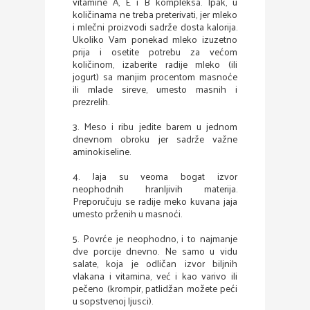
vitamine A, E i B kompleksa. Ipak, u
količinama ne treba preterivati, jer mleko
i mlečni proizvodi sadrže dosta kalorija.
Ukoliko Vam ponekad mleko izuzetno
prija i osetite potrebu za većom
količinom, izaberite radije mleko (ili
jogurt) sa manjim procentom masnoće
ili mlade sireve, umesto masnih i
prezrelih.
3. Meso i ribu jedite barem u jednom
dnevnom obroku jer sadrže važne
aminokiseline.
4. Jaja su veoma bogat izvor
neophodnih hranljivih materija.
Preporučuju se radije meko kuvana jaja
umesto prženih u masnoći.
5. Povrće je neophodno, i to najmanje
dve porcije dnevno. Ne samo u vidu
salate, koja je odličan izvor biljnih
vlakana i vitamina, već i kao varivo ili
pečeno (krompir, patlidžan možete peći
u sopstvenoj ljusci).