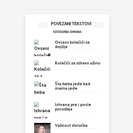
POVEZANI TEKSTOVI
KATEGORIJA: ISHRANA
Ovseni kolačići za
dojilje
Kolačići za zdravu užinu
Šta beba jede kad
mama jede
Ishrana pre i posle
porođaja
Važnost doručka