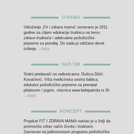
O NAMA
Udruženje „Fit i zdrava mama“ osnovano je 2011.
godine sa ciljem edukacije trudnica na temu
zdrave trudnoće i adekvatne psihofizičke
pripreme za porođaj. Do sada je održano devet
izdanja
...dalje
NAŠ TIM
Stalni predavači na radionicama: Dušica Dišić
Kovačević, Viša medicinska sestra babica,
edukator psihofizičke pripreme sa prenatal
pilatesom i jogom, vlasnica www.bebipatrola.rs Dr
...dalje
KONCEPT
Projekat FIT I ZDRAVA MAMA nastao je u želji da
promoviše zdrav način života i trudnoće.
Zasnovan na jedinstvenom programu psihofizičke