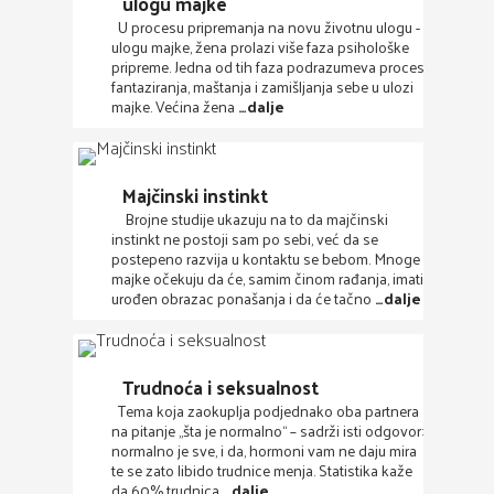
ulogu majke
U procesu pripremanja na novu životnu ulogu -
ulogu majke, žena prolazi više faza psihološke
pripreme. Jedna od tih faza podrazumeva proces
fantaziranja, maštanja i zamišljanja sebe u ulozi
majke. Većina žena
…dalje
Majčinski instinkt
Brojne studije ukazuju na to da majčinski
instinkt ne postoji sam po sebi, već da se
postepeno razvija u kontaktu se bebom. Mnoge
majke očekuju da će, samim činom rađanja, imati
urođen obrazac ponašanja i da će tačno
…dalje
Trudnoća i seksualnost
Tema koja zaokuplja podjednako oba partnera
na pitanje „šta je normalno“ – sadrži isti odgovor:
normalno je sve, i da, hormoni vam ne daju mira
te se zato libido trudnice menja. Statistika kaže
da 60% trudnica
…dalje