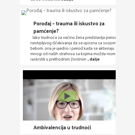
Porođaj – trauma ili iskustvo za
pamćenje?
Iako trudnoća za većinu žena predstavlja period
nestrpljivog iščekivanja da se upozna sa svojom
bebom, ona je ujedno i period kada se aktiviraju
mnogi od naših strahova sa kojima možda nismo
raskrstili u prethodnim životnim
…dalje
Ambivalencija u trudnoći