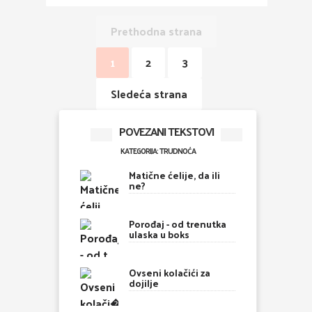
Prethodna strana
1
2
3
Sledeća strana
POVEZANI TEKSTOVI
KATEGORIJA: TRUDNOĆA
Matične ćelije, da ili
ne?
Porođaj - od trenutka
ulaska u boks
Ovseni kolačići za
dojilje