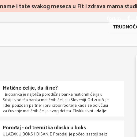
mame i tate svakog meseca u Fit i zdrava mama studiu
forum
TRUDNOĆ
Matične ćelije, da ili ne?
Biobanka je najbliža porodična banka matičnih ćelija u
Srbiji i vodeća banka matičnih ćelija u Sloveniji. Od 2008. je
lider, pouzdan partner i prvi izbor roditelja kada se odlučuju
za čuvanje matičnih ćelija svog deteta. Ekskluzivni
…dalje
Porođaj - od trenutka ulaska u boks
ULAZAK U BOKS I DISANJE Porođaj je počeo, sastoji se iz