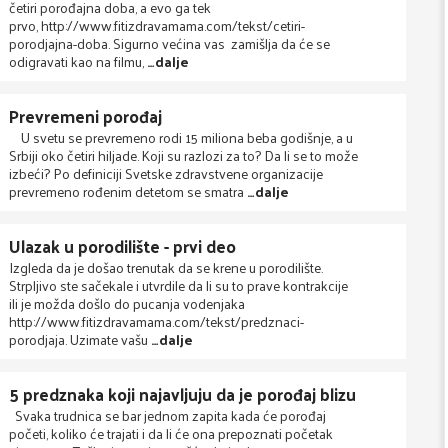
četiri porođajna doba, a evo ga tek
prvo, http://www.fitizdravamama.com/tekst/cetiri-
porodjajna-doba. Sigurno većina vas zamišlja da će se
odigravati kao na filmu,
…dalje
Prevremeni porođaj
U svetu se prevremeno rodi 15 miliona beba godišnje, a u
Srbiji oko četiri hiljade. Koji su razlozi za to? Da li se to može
izbeći? Po definiciji Svetske zdravstvene organizacije
prevremeno rođenim detetom se smatra
…dalje
Ulazak u porodilište - prvi deo
Izgleda da je došao trenutak da se krene u porodilište.
Strpljivo ste sačekale i utvrdile da li su to prave kontrakcije
ili je možda došlo do pucanja vodenjaka
http://www.fitizdravamama.com/tekst/predznaci-
porodjaja. Uzimate vašu
…dalje
5 predznaka koji najavljuju da je porođaj blizu
Svaka trudnica se bar jednom zapita kada će porođaj
početi, koliko će trajati i da li će ona prepoznati početak