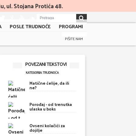
, ul. Stojana Protića 48.
A
POSLE TRUDNOĆE
PROGRAMI
PIŠITE NAM
POVEZANI TEKSTOVI
KATEGORIJA: TRUDNOĆA
Matične ćelije, da ili
ne?
Porođaj - od trenutka
ulaska u boks
Ovseni kolačići za
dojilje