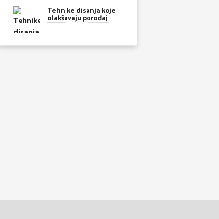
Tehnike disanja koje
olakšavaju porođaj